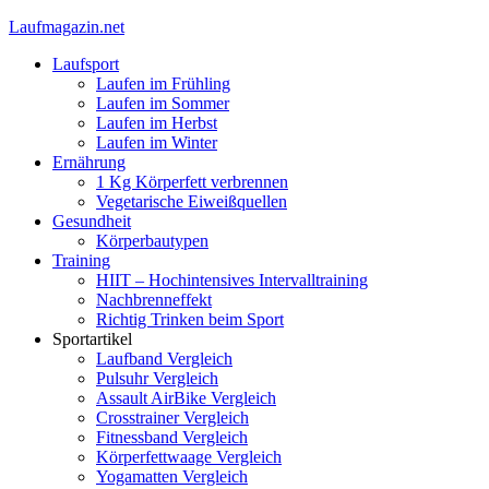
Laufmagazin.net
Laufsport
Laufen im Frühling
Laufen im Sommer
Laufen im Herbst
Laufen im Winter
Ernährung
1 Kg Körperfett verbrennen
Vegetarische Eiweißquellen
Gesundheit
Körperbautypen
Training
HIIT – Hochintensives Intervalltraining
Nachbrenneffekt
Richtig Trinken beim Sport
Sportartikel
Laufband Vergleich
Pulsuhr Vergleich
Assault AirBike Vergleich
Crosstrainer Vergleich
Fitnessband Vergleich
Körperfettwaage Vergleich
Yogamatten Vergleich