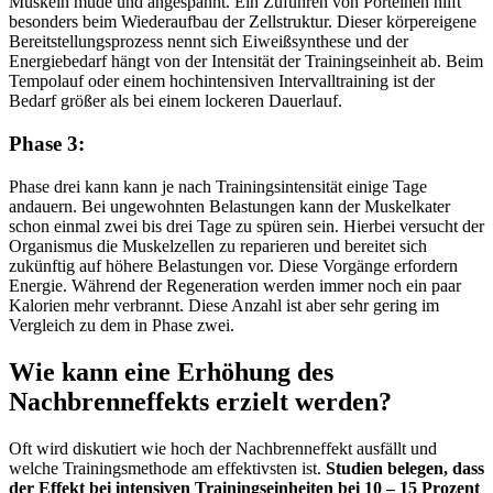
Muskeln müde und angespannt. Ein Zuführen von Porteinen hilft
besonders beim Wiederaufbau der Zellstruktur. Dieser körpereigene
Bereitstellungsprozess nennt sich Eiweißsynthese und der
Energiebedarf hängt von der Intensität der Trainingseinheit ab. Beim
Tempolauf oder einem hochintensiven Intervalltraining ist der
Bedarf größer als bei einem lockeren Dauerlauf.
Phase 3:
Phase drei kann kann je nach Trainingsintensität einige Tage
andauern. Bei ungewohnten Belastungen kann der Muskelkater
schon einmal zwei bis drei Tage zu spüren sein. Hierbei versucht der
Organismus die Muskelzellen zu reparieren und bereitet sich
zukünftig auf höhere Belastungen vor. Diese Vorgänge erfordern
Energie. Während der Regeneration werden immer noch ein paar
Kalorien mehr verbrannt. Diese Anzahl ist aber sehr gering im
Vergleich zu dem in Phase zwei.
Wie kann eine Erhöhung des
Nachbrenneffekts erzielt werden?
Oft wird diskutiert wie hoch der Nachbrenneffekt ausfällt und
welche Trainingsmethode am effektivsten ist.
Studien belegen, dass
der Effekt bei intensiven Trainingseinheiten bei 10 – 15 Prozent