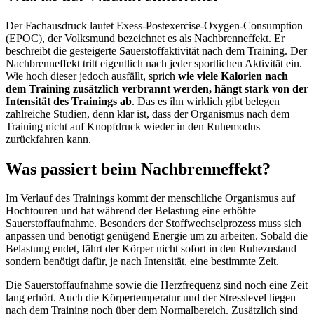
Der Fachausdruck lautet Exess-Postexercise-Oxygen-Consumption
(EPOC), der Volksmund bezeichnet es als Nachbrenneffekt. Er
beschreibt die gesteigerte Sauerstoffaktivität nach dem Training. Der
Nachbrenneffekt tritt eigentlich nach jeder sportlichen Aktivität ein.
Wie hoch dieser jedoch ausfällt, sprich
wie viele Kalorien nach
dem Training zusätzlich verbrannt werden, hängt stark von der
Intensität des Trainings ab
. Das es ihn wirklich gibt belegen
zahlreiche Studien, denn klar ist, dass der Organismus nach dem
Training nicht auf Knopfdruck wieder in den Ruhemodus
zurückfahren kann.
Was passiert beim Nachbrenneffekt?
Im Verlauf des Trainings kommt der menschliche Organismus auf
Hochtouren und hat während der Belastung eine erhöhte
Sauerstoffaufnahme. Besonders der Stoffwechselprozess muss sich
anpassen und benötigt genügend Energie um zu arbeiten. Sobald die
Belastung endet, fährt der Körper nicht sofort in den Ruhezustand
sondern benötigt dafür, je nach Intensität, eine bestimmte Zeit.
Die Sauerstoffaufnahme sowie die Herzfrequenz sind noch eine Zeit
lang erhört. Auch die Körpertemperatur und der Stresslevel liegen
nach dem Training noch über dem Normalbereich. Zusätzlich sind