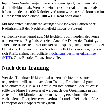
liegt
. Diese Werte hängen immer von dem Sport, der Intensität und
dem Individuum ab. Wenn Sie ein hartes Intervalltraining absolviert
haben, bei denen 1000 Kalorien verbrannt worden sind, kommen im
Durchschnitt noch einmal
100 – 150 kcal
oben drauf.
Mit moderaten Ausdauerbelastungen wie lockeres Laufen oder
Radfahren fällt der Nachbrenneffekt mit ca. 5 Prozent
vergleichsweise gering aus. Mit leichtem Sport werden also keine
nennenswerten Ergebnisse erzielt. Auch die Dauer des Trainings
spielt eine Rolle. Je kürzer die Belastungsphase, umso höher fällt der
Effekt aus. Um einen hohen Nachbrenneffekt zu erreichen, eignen
sich Krafttraining, Tempoläufe,
hochintensives Intervalltraining
(HIIT)
, CrossFit oder Tabata-Intervalle.
Nach dem Training
Wer den Trainingseffekt optimal nutzen möchte und schnell
regenerieren will, muss nach dem Training Proteine und gute
Kohlenhydrate, z.B. aus Gemüse, zu sich nehmen. Idealer Weise
sollte die Phase 1 abgewartet werden, da der Organismus in den
ersten 45 – 60 Minuten nach dem Training erst einmal die
vorhandenen Energiereserven verbraucht und dabei auch auf die
Fettdepots des Körpers zurückgreift.