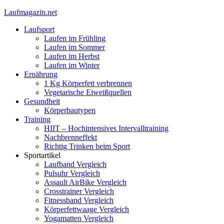
Laufmagazin.net
Laufsport
Laufen im Frühling
Laufen im Sommer
Laufen im Herbst
Laufen im Winter
Ernährung
1 Kg Körperfett verbrennen
Vegetarische Eiweißquellen
Gesundheit
Körperbautypen
Training
HIIT – Hochintensives Intervalltraining
Nachbrenneffekt
Richtig Trinken beim Sport
Sportartikel
Laufband Vergleich
Pulsuhr Vergleich
Assault AirBike Vergleich
Crosstrainer Vergleich
Fitnessband Vergleich
Körperfettwaage Vergleich
Yogamatten Vergleich